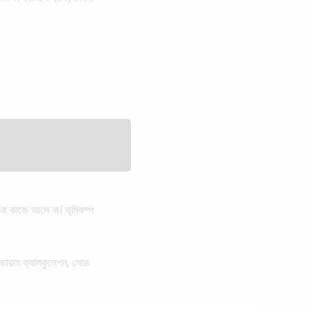
োনো কাজে আসে না। ভূমিকম্প
াকচারাল ক্যালকুলেশন, লোড