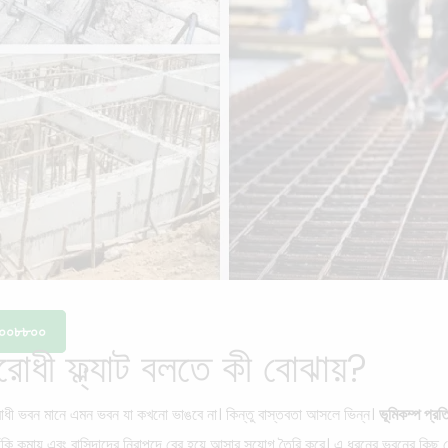
১২-০০৮৮০০
রোধী ফ্ল্যাট বলতে কী বোঝায়?
োধী ভবন মানে এমন ভবন যা কখনো ভাঙবে না। কিন্তু বাস্তবতা আসলে ভিন্ন।
ভূমিকম্প প্রতি
ুঁকি কমায় এবং বাসিন্দাদের নিরাপদে বের হয়ে আসার সুযোগ তৈরি করে। এ ধরনের ভবনের কিছু ম