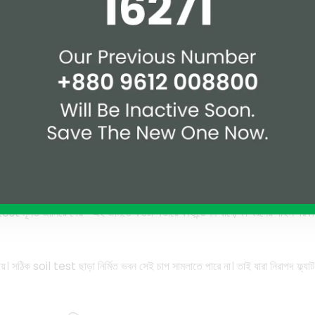
K অনুমোদন
C) অনুযায়ী ভবন ডিজাইন করা হয়েছে কি না, সেটি জানা অত্যন্ত গুরুত্বপূর্ণ। পাশাপাশি
ভবন কতটা নিরাপদ হবে, তার ভিত্তি ঠিক হয় ডিজাইন পর্যায়েই।
ভবন ভালো দেখালেও ভেতরে ঝুঁকি থেকে যেতে পারে।অনুমোদন ছাড়া ভবনে ভবিষ্যতে আইনি
 কথায় নয়, অনুমোদনের কাগজ নিজে দেখে সিদ্ধান্ত নেওয়াই নিরাপদ।
rt (মাটির পরীক্ষা)
 কোথাও মাটি শক্ত, কোথাও নরম, কোথাও আবার ভরাট করা। এই পার্থক্য না বুঝে যদি ভবনে
il test মূলত জানিয়ে দেয়—এই জমিতে কতটা গভীরে ফাউন্ডেশন যাবে, কী ধরনের পাইল দর
য়। সঠিক soil test ছাড়া নির্মিত ভবন সেই চাপ সামলাতে পারে না। তাই যারা নিরাপদ ফ্ল্য