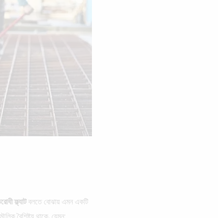
রোধী ফ্ল্যাট
বলতে বোঝায় এমন একটি
ৌলিক বৈশিষ্ট্য থাকে, যেমন: