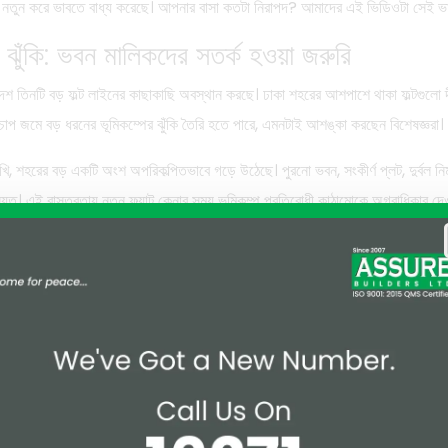
ে নতুন করে ভাবতে বাধ্য করেছে। আপনার বাসা কতটা নিরাপদ? আমাদের এই ভিডিওটা সেই ভ
 ঝুঁকি: ভবন মালিকদের সতর্ক হওয়া জরুরি
েশ তিনটি বড় ফল্ট লাইনের কাছাকাছি অবস্থান করছে। ঢাকা শহরের আশপাশে থাকা ফল্টগুলো দী
রে চাপ জমে বড় ধরনের ভূমিকম্পের ঝুঁকি তৈরি হতে পারে, এমনটাই আশঙ্কা করছেন বিশেষজ্ঞরা।
শহরের বড় একটি অংশ অপরিকল্পিতভাবে গড়ে উঠেছে। পুরনো ভবন, সংকীর্ণ প্লট, দুর্বল নির্ম
িয়ত। এই বাস্তবতায় নতুন ফ্ল্যাট কেনার সময় ভূমিকম্প প্রতিরোধী কাঠামোকে অগ্রাধিকার দেও
িরোধী ফ্ল্যাট কিনতে হলে যেসব বিষয়
প্রথমে দেখি লোকেশন, দাম আর বাইরের ডিজাইন। কিন্তু ভূমিকম্পের কথা মাথায় রাখলে শুধু
হয়েছে, কতটা যত্ন নিয়ে কাজ করা হয়েছে। ফ্ল্যাট কেনার আগে কয়েকটি বিষয় একটু সময় ন