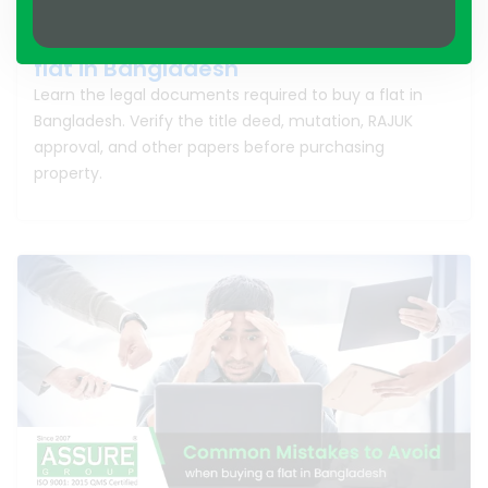
Legal documents required to buy a
flat in Bangladesh
Learn the legal documents required to buy a flat in
Bangladesh. Verify the title deed, mutation, RAJUK
approval, and other papers before purchasing
property.