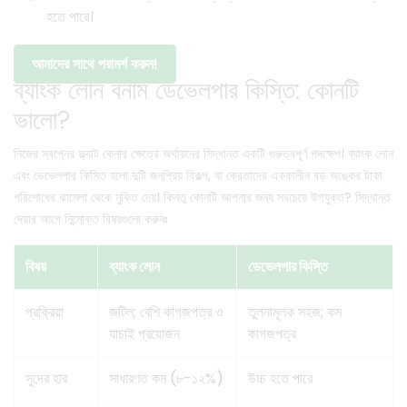
হতে পারে।
আমাদের সাথে পরামর্শ করুন!
ব্যাংক লোন বনাম ডেভেলপার কিস্তি: কোনটি
ভালো?
নিজের স্বপ্নের ফ্ল্যাট কেনার ক্ষেত্রে অর্থায়নের সিদ্ধান্ত একটি গুরুত্বপূর্ণ পদক্ষেপ। ব্যাংক লোন
এবং ডেভেলপার কিস্তি হলো দুটি জনপ্রিয় বিকল্প, যা ক্রেতাদের এককালীন বড় অঙ্কের টাকা
পরিশোধের ঝামেলা থেকে মুক্তি দেয়। কিন্তু কোনটি আপনার জন্য সবচেয়ে উপযুক্ত? সিদ্ধান্ত
দেয়ার আগে নিন্মোক্ত বিষয়গুলো করুনঃ
বিষয়
ব্যাংক লোন
ডেভেলপার কিস্তি
প্রক্রিয়া
জটিল; বেশি কাগজপত্র ও
তুলনামূলক সহজ; কম
যাচাই প্রয়োজন
কাগজপত্র
সুদের হার
সাধারণত কম (৮-১২%)
উচ্চ হতে পারে