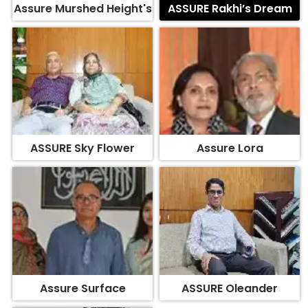
Assure Murshed Height's
ASSURE Rakhi’s Dream
ASSURE Sky Flower
Assure Lora
Assure Surface
ASSURE Oleander