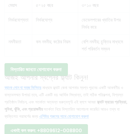
মেয়াদ
৫-২৫ বছর
৩-১০ বছর
নির্ভরযোগ্যতা
নির্ভরযোগ্য
ডেভেলপারের খ্যাতির উপর
নির্ভর করে
নমনীয়তা
কম নমনীয়; কঠোর নিয়ম
বেশি নমনীয়; চুক্তির মাধ্যমে
শর্ত পরিবর্তন সম্ভব
বিস্তারিত জানতে যোগাযোগ করুন!
আজই আপনার স্বপ্নের ফ্ল্যাট কিনুন!
ব্যাংক লোন বা সহজ কিস্তির
মাধ্যমে ফ্ল্যাট কেনা আপনার স্বপ্ন পূরনের একটি আকর্ষণীয় ও
বাস্তবসম্মত উপায়। তবে, এটি একটি বড় আর্থিক সিদ্ধান্ত, তাই সঠিক পরিকল্পনা, বিশ্বস্ত
প্রতিষ্ঠান নির্বাচন, এবং সতর্কতা অত্যন্ত গুরুত্বপূর্ণ। এই ব্লগে আমরা
ফ্ল্যাট ক্রয়ের প্রক্রিয়া,
সুবিধা, ঝুঁকি, এবং প্রয়োজনীয়
সতর্কতা নিয়ে বিস্তারিত আলোচনা করেছি। আরও তথ্য বা
ব্যক্তিগত পরামর্শের জন্য
এশিউর গ্রুপের সাথে যোগাযোগ করুন!
এখনই কল করুন: +8809612-008800