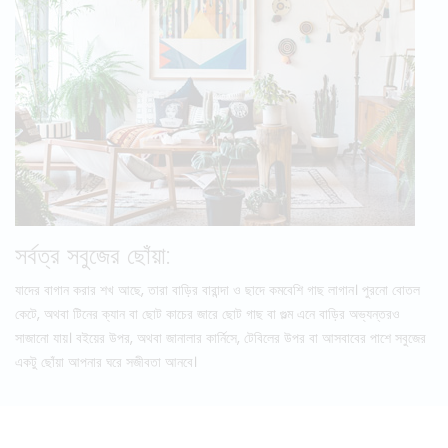
সর্বত্র সবুজের ছোঁয়া:
যাদের বাগান করার শখ আছে, তারা বাড়ির বারান্দা ও ছাদে কমবেশি গাছ লাগান। পুরনো বোতল
কেটে, অথবা টিনের ক্যান বা ছোট কাচের জারে ছোট গাছ বা গুল্ম এনে বাড়ির অভ্যন্তরও
সাজানো যায়। বইয়ের উপর, অথবা জানালার কার্নিসে, টেবিলের উপর বা আসবাবের পাশে সবুজের
একটু ছোঁয়া আপনার ঘরে সজীবতা আনবে।