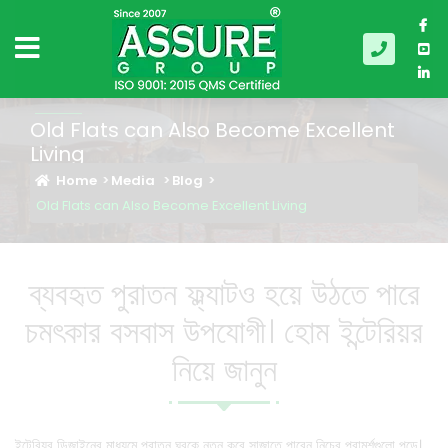
Old Flats can Also Become Excellent
Living
Home
Media
Blog
Old Flats can Also Become Excellent Living
ব্যবহৃত পুরাতন ফ্ল্যাটও হয়ে উঠতে পারে
চমৎকার বসবাস উপযোগী। হোম ইন্টেরিয়র
নিয়ে জানুন
ইন্টেরিয়র ডিজাইনের মাধ্যমে পুরাতন ঘরকে নতুন করে সাজাতে পারেন নিচের পরামর্শগুলো পড়ে।