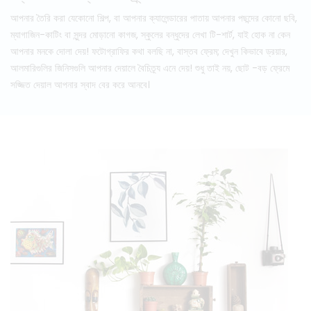
আপনার তৈরি করা যেকোনো শিল্প, বা আপনার ক্যালেন্ডারের পাতায় আপনার পছন্দের কোনো ছবি,
ম্যাগাজিন-কাটিং বা সুন্দর মোড়ানো কাগজ, স্কুলের বন্ধুদের লেখা টি-শার্ট, যাই হোক না কেন
আপনার মনকে দোলা দেয়! ফটোগ্রাফির কথা বলছি না, বাস্তব ফ্রেম; দেখুন কিভাবে ড্রয়ার,
আলমারিগুলির জিনিসগুলি আপনার দেয়ালে বৈচিত্র্য এনে দেয়! শুধু তাই নয়, ছোট -বড় ফ্রেমে
সজ্জিত দেয়াল আপনার স্বাদ বের করে আনবে।