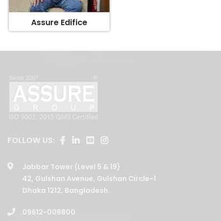
FOLLOW US:
Jabbar Tower (Level 5 & 19)
42, Gulshan Avenue, Gulshan Circle-1
Dhaka 1212, Bangladesh.
09612-008800
01729202008
,
01708146379
,
01730088001
,