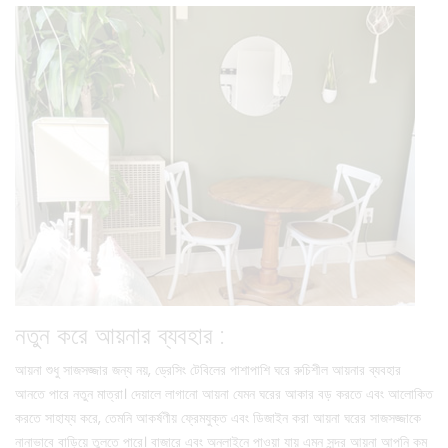
নতুন করে আয়নার ব্যবহার :
আয়না শুধু সাজসজ্জার জন্য নয়, ড্রেসিং টেবিলের পাশাপাশি ঘরে রুচিশীল আয়নার ব্যবহার
আনতে পারে নতুন মাত্রা। দেয়ালে লাগানো আয়না যেমন ঘরের আকার বড় করতে এবং আলোকিত
করতে সাহায্য করে, তেমনি আকর্ষণীয় ফ্রেমযুক্ত এবং ডিজাইন করা আয়না ঘরের সাজসজ্জাকে
নানাভাবে বাড়িয়ে তুলতে পারে। বাজারে এবং অনলাইনে পাওয়া যায় এমন সুন্দর আয়না আপনি কম