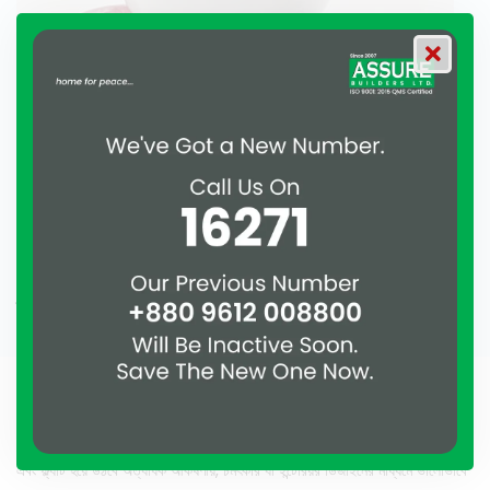
শখগুলো বের করে আনুন:
ছোটবেলা থেকেই আমাদের প্রায় সবারই কিছু না কিছু জমে আছে। স্ট্যাম্প থেকে শুরু করে
মার্বেল, স্বচ্ছ পাথর, ঝিনুক, রঙিন বোতাম ইত্যাদি বিভিন্ন জিনিস কাচের জারে বা বাটিতে
সাজানো যায়। আপনি যদি আগ্রহী হন তবে আপনি পুনর্ব্যবহার করে ঘর সাজানোর উপকরণও
তৈরি করতে পারেন। আপনি বিভিন্ন ওয়েবসাইটে অনলাইনে এই ধরনের ধারণা পেতে পারেন।
শেষকথাঃ
বলা যায় উপরোক্ত আইডিয়াগুলো মাথায় রেখে পুরানো ও ব্যবহৃত ফ্ল্যাটকে সাজালে আপনার ঘর
এবং ফ্ল্যাট হয়ে উঠবে অত্যধিক আকর্ষণীয়, চমৎকার যা ইন্টেরিয়র ডিজাইনের মাধ্যমে ভালোভাবে