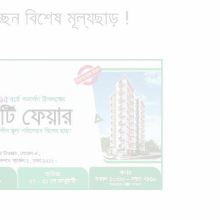
্ছেন বিশেষ মূল্যছাড় !