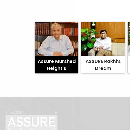
Assure Murshed
ASSURE Rakhi’s
Height's
Dream