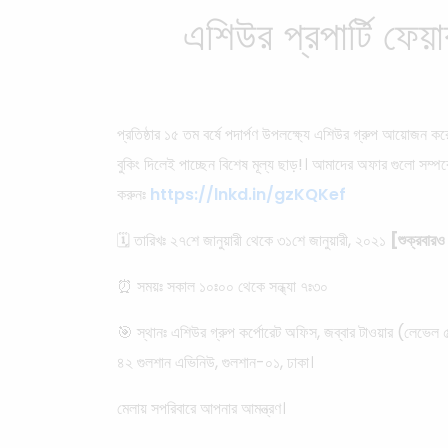
এশিউর প্রপার্টি ফেয়া
প্রতিষ্ঠার ১৫ তম বর্ষে পদার্পণ উপলক্ষ্যে এশিউর গ্রুপ আয়োজন কর
বুকিং দিলেই পাচ্ছেন বিশেষ মূল্য ছাড়!। আমাদের অফার গুলো সম্পর
করুনঃ
https://lnkd.in/gzKQKef
🗓️ তারিখঃ ২৭শে জানুয়ারী থেকে ৩১শে জানুয়ারী, ২০২১
[শুক্রবারও
⏰ সময়ঃ সকাল ১০ঃ০০ থেকে সন্ধ্যা ৭ঃ৩০
🎯 স্থানঃ এশিউর গ্রুপ কর্পোরেট অফিস, জব্বার টাওয়ার (লেভেল 
৪২ গুলশান এভিনিউ, গুলশান-০১, ঢাকা।
মেলায় সপরিবারে আপনার আমন্ত্রণ।