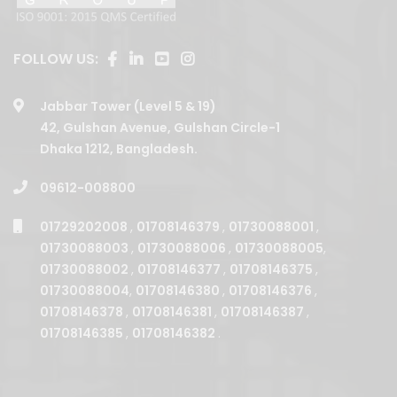
FOLLOW US:
Jabbar Tower (Level 5 & 19)
42, Gulshan Avenue, Gulshan Circle-1
Dhaka 1212, Bangladesh.
09612-008800
01729202008
,
01708146379
,
01730088001
,
01730088003
,
01730088006
,
01730088005
,
01730088002
,
01708146377
,
01708146375
,
01730088004
,
01708146380
,
01708146376
,
01708146378
,
01708146381
,
01708146387
,
01708146385
,
01708146382
.