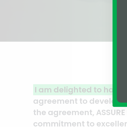
to have partnered with ASSURE 
velop my land in North Gulshan
ASSURE GROUP has consistently 
xcellence and professionalism