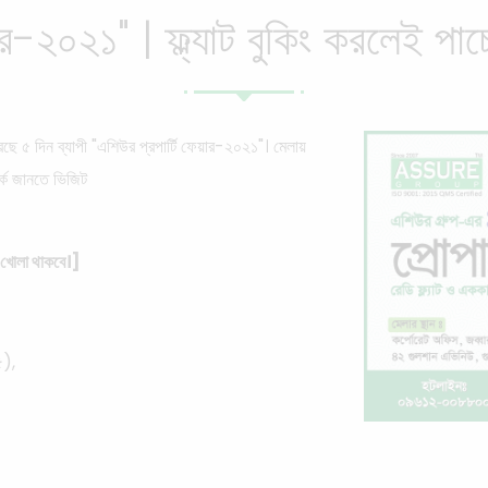
র-২০২১" | ফ্ল্যাট বুকিং করলেই পাচ
েছে ৫ দিন ব্যাপী "এশিউর প্রপার্টি ফেয়ার-২০২১"। মেলায়
্কে জানতে ভিজিট
 খোলা থাকবে।]
৫),