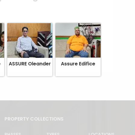
e
ASSURE Oleander
Assure Edifice
PROPERTY COLLECTIONS
PHASES
TYPES
LOCATIONS