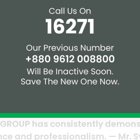
GROUP
for a joint venture
. From the moment we signed
A
demonstrated their
a
. — Mr. Syed Marghub Murshed
A